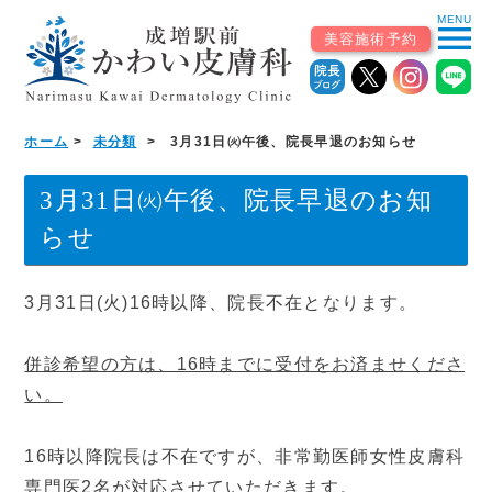
MENU
menu
美容施術予約
ホーム
未分類
3月31日㈫午後、院長早退のお知らせ
ホーム
3月31日㈫午後、院長早退のお知
初めての患者様へ
らせ
▼
診療案内
3月31日(火)16時以降、院長不在となります。
診療科から探す
併診希望の方は、16時までに受付をお済ませくださ
い。
皮膚科（一般・小児）
美容皮膚科・自由診療
16時以降院長は不在ですが、非常勤医師女性皮膚科
皮膚外科・形成外科
アレルギー科
専門医2名が対応させていただきます。