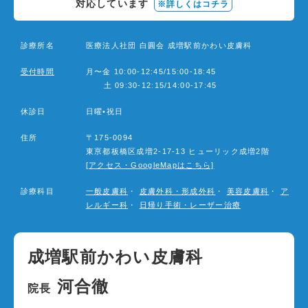
対応しています
※詳しくはコチラ
設備と検査
よくあるご質問
診療所名
医療法人社団 白圓会 成増駅前かわい皮膚科
受付時間
月〜金 10:00-12:45/15:00-18:45
当院の取り組み・院内掲示
土 09:30-12:15/14:00-17:45
事項
休診日
日曜•祝日
▼
受付時間・アクセス
住所
〒175-0094
東亰都板橋区成増2-17-13 ヒューリック成増2階
[アクセス・GoogleMapはこちら]
受付時間
アクセス
診療科目
一般皮膚科
・
皮膚外科・形成外科
・
美容皮膚科
・
ア
レルギー科
・
日帰り手術・レーザー治療
診療カレンダー
成増駅前かわい皮膚科
採用情報
河合徹
院長