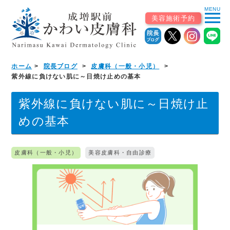
MENU
menu
美容施術予約
ホーム
院長ブログ
皮膚科（一般・小児）
ホーム
紫外線に負けない肌に～日焼け止めの基本
初めての患者様へ
紫外線に負けない肌に～日焼け止
めの基本
▼
診療案内
皮膚科（一般・小児）
美容皮膚科・自由診療
診療科から探す
皮膚科（一般・小児）
美容皮膚科・自由診療
皮膚外科・形成外科
アレルギー科