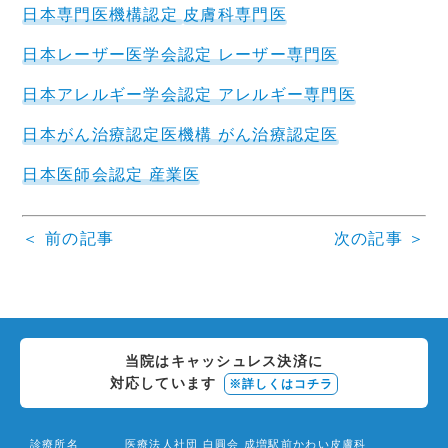
日本専門医機構認定
皮膚科専門医
日本レーザー医学会認定 レーザー専門医
日本アレルギー学会認定 アレルギー専門医
日本がん治療認定医機構 がん治療認定医
日本医師会認定 産業医
＜ 前の記事
次の記事 ＞
投
稿
ナ
当院はキャッシュレス決済に
ビ
対応しています
※詳しくはコチラ
ゲ
ー
診療所名
医療法人社団 白圓会 成増駅前かわい皮膚科