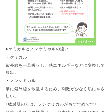
2026
8月
日
月
火
水
木
金
土
1
●ケミカルとノンケミカルの違い
・ケミカル
2
3
4
5
6
7
8
紫外線を一旦吸収し、熱エネルギーなどに変換して
9
10
11
12
13
14
15
放出。
・ノンケミカル
16
17
18
19
20
21
22
単に紫外線を散乱するため、刺激が少なく肌にやさ
23
24
25
26
27
28
29
しい。
30
31
⇨敏感肌の方は、ノンケミカルがおすすめです♪