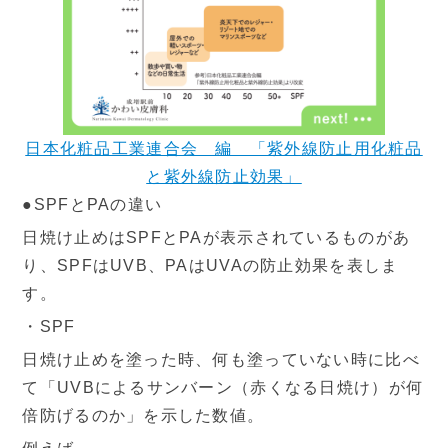
設備と検査
よくあるご質問
当院の取り組み・院内掲示
事項
日本化粧品工業連合会 編 「紫外線防止用化粧品
と紫外線防止効果」
▼
受付時間・アクセス
●SPFとPAの違い
日焼け止めはSPFとPAが表示されているものがあ
受付時間
アクセス
り、SPFはUVB、PAはUVAの防止効果を表しま
す。
診療カレンダー
・SPF
日焼け止めを塗った時、何も塗っていない時に比べ
採用情報
て「UVBによるサンバーン（赤くなる日焼け）が何
倍防げるのか」を示した数値。