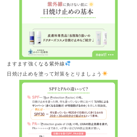
症状から探す
治療方法から探す
▼
料金表
ますます強くなる紫外線
保険診療
自由診療
日焼け止めを塗って対策をとりましょう
▼
医師紹介
ご挨拶
院長ブログ
▼
クリニック紹介
当院の特徴
院内写真