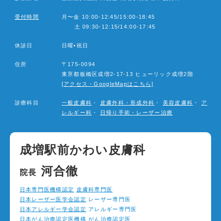
シ
受付時間
月〜金 10:00-12:45/15:00-18:45
ョ
土 09:30-12:15/14:00-17:45
ン
休診日
日曜•祝日
住所
〒175-0094
東亰都板橋区成増2-17-13 ヒューリック成増2階
[アクセス・GoogleMapはこちら]
診療科目
一般皮膚科
・
皮膚外科・形成外科
・
美容皮膚科
・
ア
レルギー科
・
日帰り手術・レーザー治療
成増駅前かわい皮膚科
河合徹
院長
日本専門医機構認定
皮膚科専門医
日本レーザー医学会認定
レーザー専門医
日本アレルギー学会認定
アレルギー専門医
日本がん治療認定医機構
がん治療認定医