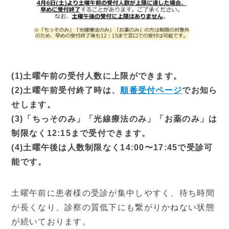
症状から探す
治療方法から探す
▼
料金表
(1)土曜午前の受付人数に上限ができます。
(2)土曜午前受付終了時は、
順番受付ページ
でお知ら
せします。
保険診療
自由診療
(3)「ちっそのみ」「光線療法のみ」「お薬のみ」は
制限なく12:15まで受付できます。
▼
医師紹介
(4)土曜午後は人数制限なく14:00〜17:45で受診可
能です。
ご挨拶
院長ブログ
土曜午前に患者様の受診が集中しやすく、待ち時間
▼
クリニック紹介
が長くなり、診察の質低下にも繋がりかねない状態
が続いております。
当院の特徴
院内写真