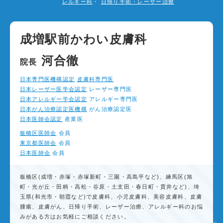
レルギー科
・
日帰り手術・レーザー治療
成増駅前かわい皮膚科
河合徹
院長
2026
8月
日本専門医機構認定
皮膚科専門医
日
月
火
水
木
金
土
日本レーザー医学会認定
レーザー専門医
1
日本アレルギー学会認定
アレルギー専門医
日本がん治療認定医機構
がん治療認定医
2
3
4
5
6
7
8
日本医師会認定
産業医
板橋区医師会
会員
9
10
11
12
13
14
15
東京都医師会
会員
日本医師会
会員
16
17
18
19
20
21
22
板橋区(成増・赤塚・赤塚新町・三園・高島平など)、練馬区(旭
23
24
25
26
27
28
29
町・光が丘・田柄・高松・谷原・土支田・春日町・貫井など)、埼
玉県(和光市・朝霞など)で皮膚科、小児皮膚科、美容皮膚科、皮膚
30
31
腫瘍、皮膚がん、日帰り手術、レーザー治療、アレルギー科のお悩
みがある方はお気軽にご相談ください。