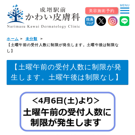
MENU
menu
美容施術予約
ホーム
未分類
ホーム
【土曜午前の受付人数に制限が発生します。土曜午後は制限な
し】
初めての患者様へ
【土曜午前の受付人数に制限が発
▼
診療案内
生します。土曜午後は制限なし】
診療科から探す
皮膚科（一般・小児）
美容皮膚科・自由診療
皮膚外科・形成外科
アレルギー科