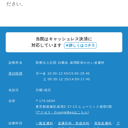
ださい。
当院はキャッシュレス決済に
対応しています
※詳しくはコチラ
診療所名
医療法人社団 白圓会 成増駅前かわい皮膚科
受付時間
月〜金 10:00-12:45/15:00-18:45
土 09:30-12:15/14:00-17:45
休診日
日曜•祝日
住所
〒175-0094
東亰都板橋区成増2-17-13 ヒューリック成増2階
[アクセス・GoogleMapはこちら]
診療科目
一般皮膚科
・
皮膚外科・形成外科
・
美容皮膚科
・
ア