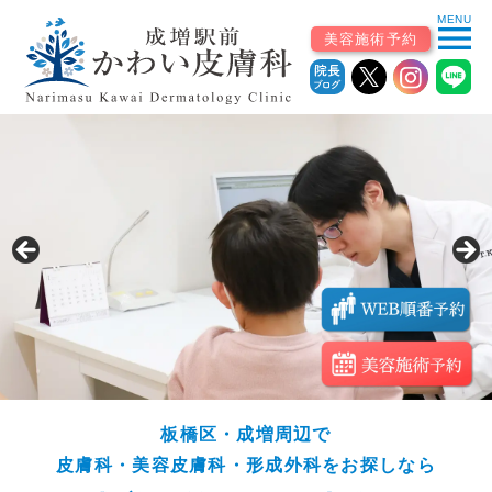
MENU
menu
美容施術予約
ホーム
初めての患者様へ
▼
診療案内
診療科から探す
皮膚科（一般・小児）
美容皮膚科・自由診療
板橋区・成増周辺で
皮膚科・美容皮膚科・形成外科をお探しなら
皮膚外科・形成外科
アレルギー科