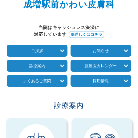
成増駅前かわい皮膚科
症状から探す
当院はキャッシュレス決済に
治療方法から探す
対応しています
※詳しくはコチラ
▼
料金表
ご挨拶
お知らせ
保険診療
自由診療
診療案内
担当医カレンダー
よくあるご質問
採用情報
▼
医師紹介
ご挨拶
院長ブログ
診療案内
▼
クリニック紹介
当院の特徴
院内写真