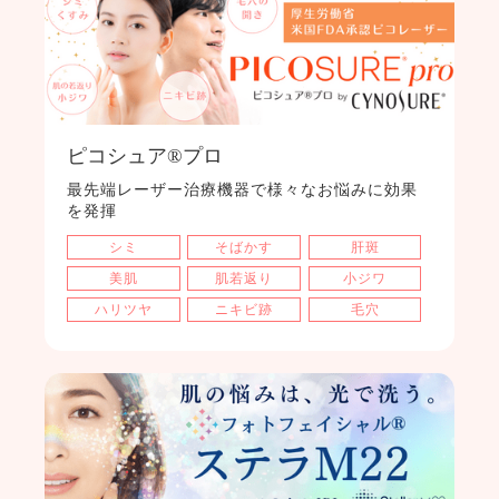
ピコシュア®プロ
最先端レーザー治療機器で様々なお悩みに効果
を発揮
シミ
そばかす
肝斑
美肌
肌若返り
小ジワ
ハリツヤ
ニキビ跡
毛穴