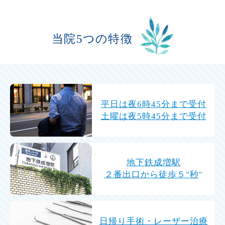
当院5つの特徴
平日は夜6時45分まで受付
土曜は夜5時45分まで受付
地下鉄成増駅
２番出口から徒歩５"秒
"
日帰り手術・レーザー治療