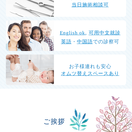
当日施術相談可
,
English ok
可用中文就診
英語
・
中国語
での診察可
お子様連れも安心
オムツ替えスペースあり
ご挨拶