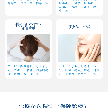
線形コンジローマ、梅毒 等
レルギー、食物アレルギー、
かぶれ、各種アレルギー検
査 等
長引きやすい
美容
のご相談
皮膚疾患
採用情報
シミ、くすみ、たるみ、シ
アトピー性皮膚炎、じんまし
ワ、肝斑、毛穴、薄毛、日焼
ん、ニキビ、酒さ、円形脱毛
け、ドクターズコスメ 等
症、乾癬、多汗症 等
治療から探す（保険診療）