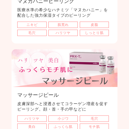
マヌカハニーピーリング
医療水準の希少なハチミツ「マヌカハニー」を
配合した強力保湿タイプのピーリング
ニキビ
肌荒れ
皮脂
毛穴
ハリツヤ
しっとり肌
マッサージピール
皮膚深部へと浸透させてコラーゲン増産を促す
ピーリング。顔・首・手の甲などに
ハリツヤ
小ジワ
毛穴
美白
ふっくら肌
モチ肌