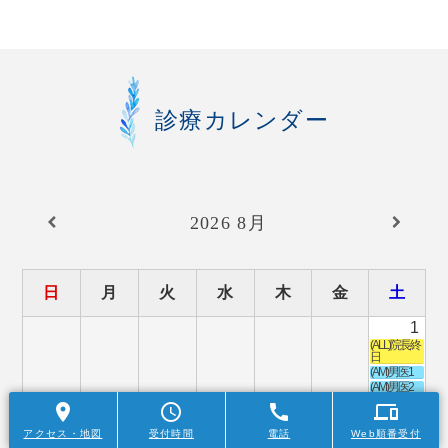
美白レーザーの最高峰・ピコシュア®プロと
は？｜皮膚科専門医が解説
2026年3月3日
皮膚がんとはどんな症状？初期の兆候や受診
診療カレンダー
先、検査内容を紹介
2026年1月29日
炭酸ガスレーザーの跡が消えない？施術後の色
素沈着や赤みの経過と対処法を解説
2026
8月
2026年1月14日
オリジオとオリジオXの違いは？それぞれの特
徴や仕組みを比較
日
月
火
水
木
金
土
2025年12月23日
1
(ALL)院長終
皮膚科の選び方の基本とは？一般皮膚科と美容
日
皮膚科の違いとともに紹介
(AM)男医1
(AM)男医2
(PM)女医
place
schedule
call
devices
(PM)男医
2
3
4
5
6
8
アクセス・地図
受付時間
電話
Web順番受付
7