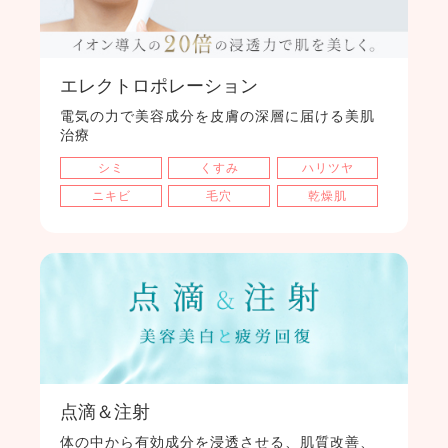
エレクトロポレーション
電気の力で美容成分を皮膚の深層に届ける美肌
治療
シミ
くすみ
ハリツヤ
ニキビ
毛穴
乾燥肌
点滴＆注射
体の中から有効成分を浸透させる、肌質改善、