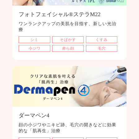
フォトフェイシャル®ステラM22
ワンランクアップの美肌を目指す、新しい光治
療
シミ
そばかす
くすみ
小ジワ
赤ら顔
毛穴
ダーマペン4
顔の小ジワやニキビ跡、毛穴の開きなどに効果
的な「肌再生」治療