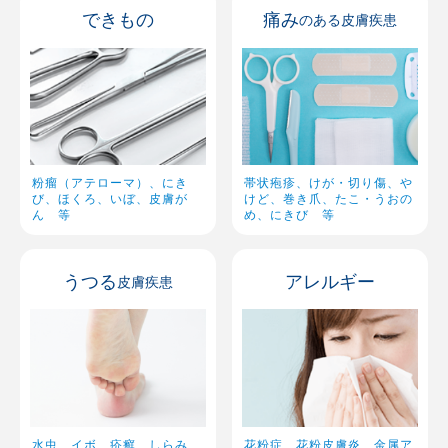
できもの
痛み
のある皮膚疾患
休診日
粉瘤（アテローマ）、にき
帯状疱疹、けが・切り傷、や
び、ほくろ、いぼ、皮膚が
けど、巻き爪、たこ・うおの
ん 等
め、にきび 等
うつる
アレルギー
皮膚疾患
水虫、イボ、疥癬、しらみ、
花粉症、花粉皮膚炎、金属ア