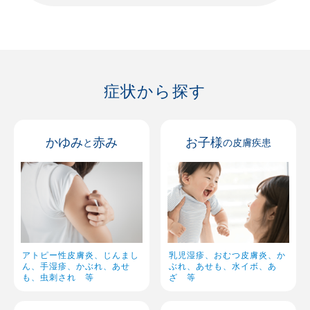
2026
8月
症状から探す
日
月
火
水
木
金
土
1
かゆみ
赤み
お子様
と
の皮膚疾患
2
3
4
5
6
8
7
9
10
11
12
13
14
15
16
17
18
19
20
21
22
23
24
25
26
27
28
29
アトピー性皮膚炎、じんまし
乳児湿疹、おむつ皮膚炎、か
ん、手湿疹、かぶれ、あせ
ぶれ、あせも、水イボ、あ
も、虫刺され 等
ざ 等
30
31