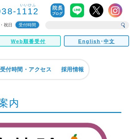
いいひふ
938-1112
・祝日
受付時間
Web順番受付
English
･
中文
受付時間・アクセス
採用情報
案内