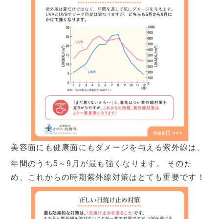
2026
8月
日
月
火
水
木
金
土
1
2
3
4
5
6
7
8
10
11
12
13
14
15
9
美容面にも健康面にもダメージを与える紫外線は、
16
17
18
19
20
21
22
年間のうち5～9月が最も強くなります。 そのた
め、これからの時期紫外線対策はとても重要です！
23
24
25
26
27
28
29
30
31