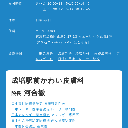
シ
受付時間
月〜金 10:00-12:45/15:00-18:45
ョ
土 09:30-12:15/14:00-17:45
ン
休診日
日曜•祝日
住所
〒175-0094
東亰都板橋区成増2-17-13 ヒューリック成増2階
[アクセス・GoogleMapはこちら]
診療科目
一般皮膚科
・
皮膚外科・形成外科
・
美容皮膚科
・
ア
レルギー科
・
日帰り手術・レーザー治療
成増駅前かわい皮膚科
河合徹
院長
日本専門医機構認定
皮膚科専門医
日本レーザー医学会認定
レーザー専門医
日本アレルギー学会認定
アレルギー専門医
日本がん治療認定医機構
がん治療認定医
日本医師会認定
産業医