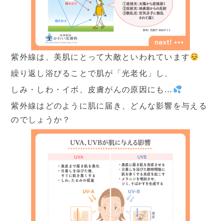
設備と検査
よくあるご質問
当院の取り組み・院内掲示
紫外線は、美肌にとって大敵といわれています
事項
繰り返し浴びることで肌が「光老化」し、
しみ・しわ・イボ、皮膚がんの原因にも…
▼
受付時間・アクセス
紫外線はどのように肌に届き、どんな影響を与える
のでしょうか？
受付時間
アクセス
診療カレンダー
採用情報