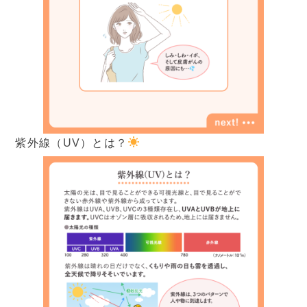
症状から探す
治療方法から探す
▼
料金表
紫外線（UV）とは？
保険診療
自由診療
▼
医師紹介
ご挨拶
院長ブログ
▼
クリニック紹介
当院の特徴
院内写真