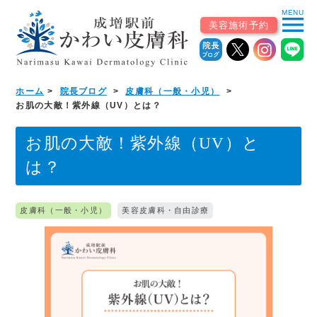
MENU
menu
美容施術予約
ホーム
院長ブログ
皮膚科（一般・小児）
ホーム
お肌の大敵！紫外線（UV）とは？
初めての患者様へ
お肌の大敵！紫外線（UV）と
は？
▼
診療案内
皮膚科（一般・小児）
美容皮膚科・自由診療
診療科から探す
皮膚科（一般・小児）
美容皮膚科・自由診療
皮膚外科・形成外科
アレルギー科