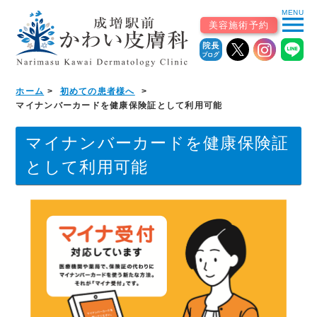
MENU
menu
美容施術予約
ホーム
初めての患者様へ
ホーム
マイナンバーカードを健康保険証として利用可能
初めての患者様へ
マイナンバーカードを健康保険証
として利用可能
▼
診療案内
診療科から探す
皮膚科（一般・小児）
美容皮膚科・自由診療
皮膚外科・形成外科
アレルギー科