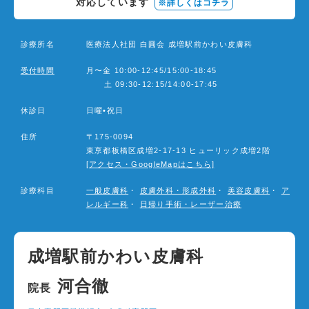
対応しています
※詳しくはコチラ
診療所名
医療法人社団 白圓会 成増駅前かわい皮膚科
受付時間
月〜金 10:00-12:45/15:00-18:45
土 09:30-12:15/14:00-17:45
2026
8月
休診日
日曜•祝日
日
月
火
水
木
金
土
1
住所
〒175-0094
東亰都板橋区成増2-17-13 ヒューリック成増2階
2
3
4
5
6
7
8
[アクセス・GoogleMapはこちら]
診療科目
一般皮膚科
・
皮膚外科・形成外科
・
美容皮膚科
・
ア
10
11
12
13
14
15
9
レルギー科
・
日帰り手術・レーザー治療
16
17
18
19
20
21
22
23
24
25
26
27
28
29
成増駅前かわい皮膚科
30
31
河合徹
院長