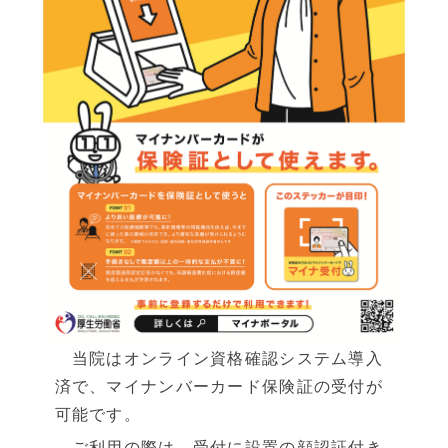
症状から探す
治療方法から探す
▼
料金表
保険診療
自由診療
▼
医師紹介
ご挨拶
院長ブログ
当院はオンライン資格確認システム導入
▼
クリニック紹介
済で、マイナンバーカード保険証の受付が
可能です。
当院の特徴
院内写真
ご利用の際は、受付に設置の顔認証付き