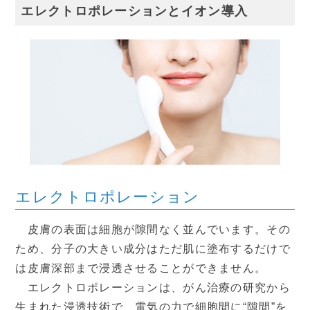
エレクトロポレーションとイオン導入
2026
8月
日
月
火
水
木
金
土
1
2
3
4
5
6
7
8
10
11
12
13
14
15
9
エレクトロポレーション
16
17
18
19
20
21
22
皮膚の表面は細胞が隙間なく並んでいます。その
ため、分子の大きい成分はただ肌に塗布するだけで
23
24
25
26
27
28
29
は皮膚深部まで浸透させることができません。
30
31
エレクトロポレーションは、がん治療の研究から
生まれた浸透技術で、電気の力で細胞間に“隙間”を