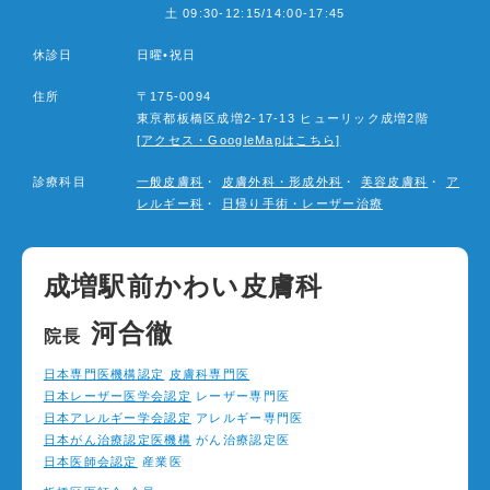
ョ
土 09:30-12:15/14:00-17:45
ン
休診日
日曜•祝日
住所
〒175-0094
東亰都板橋区成増2-17-13 ヒューリック成増2階
[アクセス・GoogleMapはこちら]
診療科目
一般皮膚科
・
皮膚外科・形成外科
・
美容皮膚科
・
ア
レルギー科
・
日帰り手術・レーザー治療
成増駅前かわい皮膚科
河合徹
院長
日本専門医機構認定
皮膚科専門医
日本レーザー医学会認定
レーザー専門医
日本アレルギー学会認定
アレルギー専門医
日本がん治療認定医機構
がん治療認定医
日本医師会認定
産業医