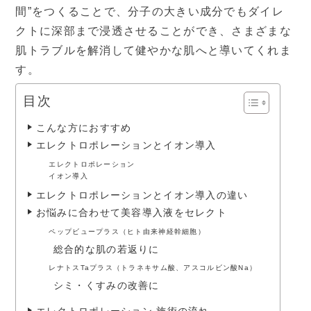
間”をつくることで、分子の大きい成分でもダイレ
クトに深部まで浸透させることができ、さまざまな
設備と検査
よくあるご質問
肌トラブルを解消して健やかな肌へと導いてくれま
す。
当院の取り組み・院内掲示
事項
目次
こんな方におすすめ
▼
受付時間・アクセス
エレクトロポレーションとイオン導入
エレクトロポレーション
受付時間
アクセス
イオン導入
エレクトロポレーションとイオン導入の違い
お悩みに合わせて美容導入液をセレクト
診療カレンダー
ペップビュープラス（ヒト由来神経幹細胞）
総合的な肌の若返りに
採用情報
レナトスTaプラス（トラネキサム酸、アスコルビン酸Na）
シミ・くすみの改善に