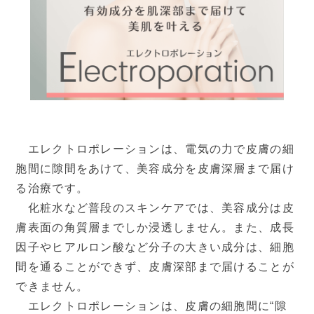
症状から探す
治療方法から探す
▼
料金表
保険診療
自由診療
エレクトロポレーションは、電気の力で皮膚の細
胞間に隙間をあけて、美容成分を皮膚深層まで届け
▼
医師紹介
る治療です。
化粧水など普段のスキンケアでは、美容成分は皮
膚表面の角質層までしか浸透しません。また、成長
ご挨拶
院長ブログ
因子やヒアルロン酸など分子の大きい成分は、細胞
間を通ることができず、皮膚深部まで届けることが
▼
クリニック紹介
できません。
エレクトロポレーションは、皮膚の細胞間に“隙
当院の特徴
院内写真