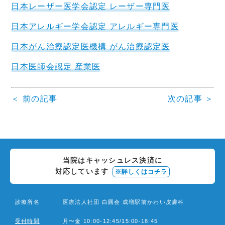
日本レーザー医学会認定 レーザー専門医
日本アレルギー学会認定 アレルギー専門医
日本がん治療認定医機構 がん治療認定医
日本医師会認定 産業医
＜ 前の記事
次の記事 ＞
投
稿
ナ
当院はキャッシュレス決済に
ビ
対応しています
※詳しくはコチラ
ゲ
ー
診療所名
医療法人社団 白圓会 成増駅前かわい皮膚科
シ
受付時間
月〜金 10:00-12:45/15:00-18:45