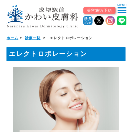
MENU
menu
美容施術予約
ホーム
診療一覧
エレクトロポレーション
ホーム
エレクトロポレーション
初めての患者様へ
▼
診療案内
診療科から探す
皮膚科（一般・小児）
美容皮膚科・自由診療
皮膚外科・形成外科
アレルギー科