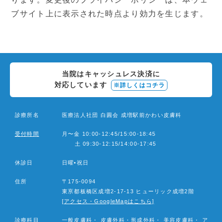
ブサイト上に表示された時点より効力を生じます。
当院はキャッシュレス決済に
対応しています
※詳しくはコチラ
診療所名
医療法人社団 白圓会 成増駅前かわい皮膚科
受付時間
月〜金 10:00-12:45/15:00-18:45
土 09:30-12:15/14:00-17:45
休診日
日曜•祝日
住所
〒175-0094
東亰都板橋区成増2-17-13 ヒューリック成増2階
[アクセス・GoogleMapはこちら]
診療科目
一般皮膚科
・
皮膚外科・形成外科
・
美容皮膚科
・
ア