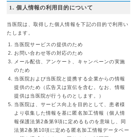
1. 個人情報の利用目的について
症状から探す
当医院は、取得した個人情報を下記の目的で利用い
治療方法から探す
たします。
当医院サービスの提供のため
▼
料金表
お問い合わせ等の対応のため
メール配信、アンケート、キャンペーンの実施
保険診療
自由診療
のため
当医院および当医院と提携する企業からの情報
▼
医師紹介
提供のため（広告又は宣伝を含む。なお、情報
提供は当医院が行うものとします。）
ご挨拶
院長ブログ
当医院は、サービス向上を目的として、患者様
より収集した情報を基に匿名加工情報（個人情
▼
クリニック紹介
報保護法第2条第9項に定めるものを意味し、同
法第2条第10項に定める匿名加工情報データベー
当院の特徴
院内写真