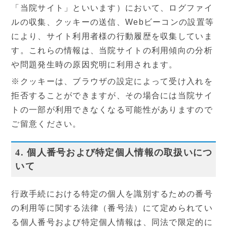
「当院サイト」といいます）において、ログファイ
ルの収集、クッキーの送信、Webビーコンの設置等
により、サイト利用者様の行動履歴を収集していま
す。これらの情報は、当院サイトの利用傾向の分析
2026
8月
や問題発生時の原因究明に利用されます。
※クッキーは、ブラウザの設定によって受け入れを
日
月
火
水
木
金
土
拒否することができますが、その場合には当院サイ
1
トの一部が利用できなくなる可能性がありますので
2
3
4
5
6
8
7
ご留意ください。
9
10
11
12
13
14
15
4. 個人番号および特定個人情報の取扱いにつ
16
17
18
19
20
21
22
いて
23
24
25
26
27
28
29
行政手続における特定の個人を識別するための番号
30
31
の利用等に関する法律（番号法）にて定められてい
る個人番号および特定個人情報は、同法で限定的に