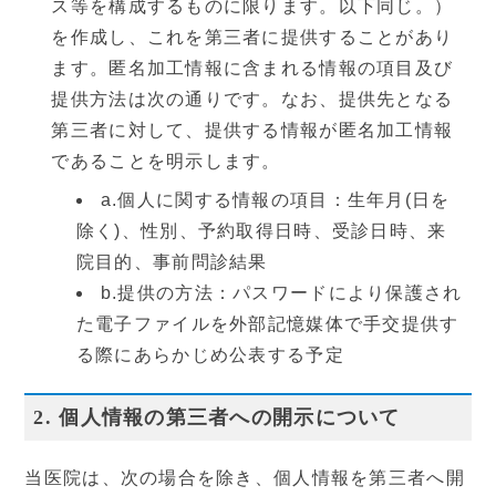
ス等を構成するものに限ります。以下同じ。）
を作成し、これを第三者に提供することがあり
設備と検査
よくあるご質問
ます。匿名加工情報に含まれる情報の項目及び
提供方法は次の通りです。なお、提供先となる
当院の取り組み・院内掲示
第三者に対して、提供する情報が匿名加工情報
事項
であることを明示します。
a.個人に関する情報の項目：生年月(日を
▼
受付時間・アクセス
除く)、性別、予約取得日時、受診日時、来
院目的、事前問診結果
受付時間
アクセス
b.提供の方法：パスワードにより保護され
た電子ファイルを外部記憶媒体で手交提供す
診療カレンダー
る際にあらかじめ公表する予定
採用情報
2. 個人情報の第三者への開示について
当医院は、次の場合を除き、個人情報を第三者へ開