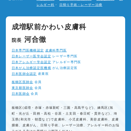
レルギー科
・
日帰り手術・レーザー治療
成増駅前かわい皮膚科
河合徹
院長
日本専門医機構認定
皮膚科専門医
日本レーザー医学会認定
レーザー専門医
日本アレルギー学会認定
アレルギー専門医
日本がん治療認定医機構
がん治療認定医
日本医師会認定
産業医
板橋区医師会
会員
東京都医師会
会員
日本医師会
会員
板橋区(成増・赤塚・赤塚新町・三園・高島平など)、練馬区(旭
町・光が丘・田柄・高松・谷原・土支田・春日町・貫井など)、埼
玉県(和光市・朝霞など)で皮膚科、小児皮膚科、美容皮膚科、皮膚
腫瘍、皮膚がん、日帰り手術、レーザー治療、アレルギー科のお悩