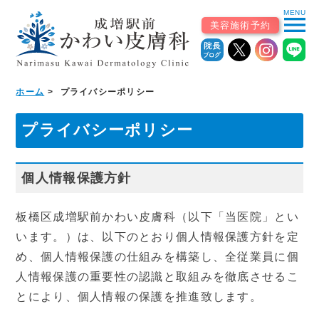
MENU
menu
美容施術予約
ホーム
プライバシーポリシー
ホーム
プライバシーポリシー
初めての患者様へ
個人情報保護方針
▼
診療案内
板橋区成増駅前かわい皮膚科（以下「当医院」とい
診療科から探す
います。）は、以下のとおり個人情報保護方針を定
め、個人情報保護の仕組みを構築し、全従業員に個
皮膚科（一般・小児）
美容皮膚科・自由診療
人情報保護の重要性の認識と取組みを徹底させるこ
とにより、個人情報の保護を推進致します。
皮膚外科・形成外科
アレルギー科