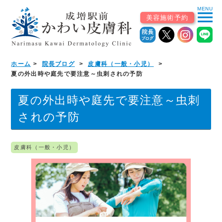
MENU
menu
美容施術予約
ホーム
院長ブログ
皮膚科（一般・小児）
ホーム
夏の外出時や庭先で要注意～虫刺されの予防
初めての患者様へ
夏の外出時や庭先で要注意～虫刺
されの予防
▼
診療案内
皮膚科（一般・小児）
診療科から探す
皮膚科（一般・小児）
美容皮膚科・自由診療
皮膚外科・形成外科
アレルギー科