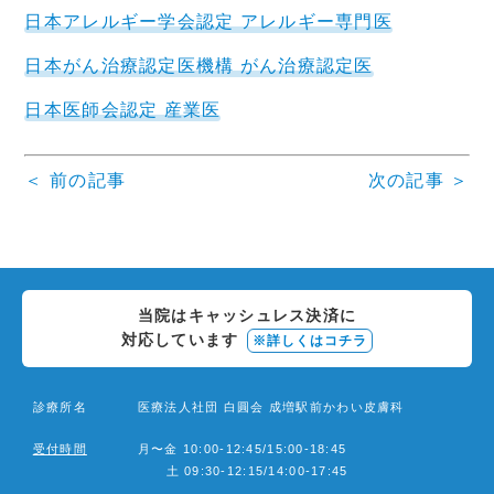
日本アレルギー学会認定 アレルギー専門医
日本がん治療認定医機構 がん治療認定医
日本医師会認定 産業医
＜ 前の記事
次の記事 ＞
投
稿
ナ
当院はキャッシュレス決済に
ビ
対応しています
※詳しくはコチラ
ゲ
ー
診療所名
医療法人社団 白圓会 成増駅前かわい皮膚科
シ
受付時間
月〜金 10:00-12:45/15:00-18:45
ョ
土 09:30-12:15/14:00-17:45