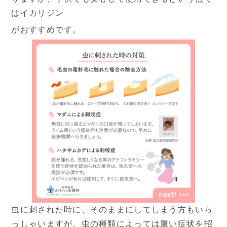
はイカリジン
がおすすめです。
2026
8月
日
月
火
水
木
金
土
1
2
3
4
5
6
7
8
9
10
11
12
13
14
15
16
17
18
19
20
21
22
23
24
25
26
27
28
29
30
31
虫に刺された時に、そのままにしてしまう方もいら
っしゃいますが、虫の種類によっては重い症状を招