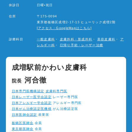
ン
休診日
日曜•祝日
住所
〒175-0094
東亰都板橋区成増2-17-13 ヒューリック成増2階
[アクセス・GoogleMapはこちら]
診療科目
一般皮膚科
・
皮膚外科・形成外科
・
美容皮膚科
・
ア
レルギー科
・
日帰り手術・レーザー治療
成増駅前かわい皮膚科
河合徹
院長
日本専門医機構認定
皮膚科専門医
日本レーザー医学会認定
レーザー専門医
日本アレルギー学会認定
アレルギー専門医
日本がん治療認定医機構
がん治療認定医
日本医師会認定
産業医
板橋区医師会
会員
東京都医師会
会員