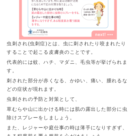
設備と検査
よくあるご質問
当院の取り組み・院内掲示
事項
虫刺され(虫刺症)とは、虫に刺されたり咬まれたり
することで起こる皮膚炎のことです。
▼
受付時間・アクセス
代表的には蚊、ハチ、マダニ、毛虫等が挙げられま
す。
受付時間
アクセス
刺された部分が赤くなる、かゆい、痛い、腫れるな
どの症状が現れます。
診療カレンダー
虫刺されの予防と対策として、
草むらや山に出かける時には肌の露出した部分に虫
採用情報
除けスプレーをしましょう。
また、レジャーや庭仕事の時は薄手になりすぎず、