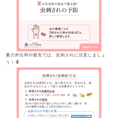
症状から探す
治療方法から探す
▼
料金表
夏の外出時や庭先では、虫刺されに注意しましょ
保険診療
自由診療
う！
▼
医師紹介
ご挨拶
院長ブログ
▼
クリニック紹介
当院の特徴
院内写真