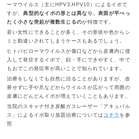
ーマウイルス（主にHPV3,HPV10）によるイボで
すが、
典型的なイボの形とは異なり、表面が平べっ
たく小さな突起が複数生じるの
が特徴です。
若い女性にできることが多く、その形状や色からシ
ミと勘違いされてしまうケースもあるでしょう。
ヒトパピローマウイルスが傷口などから皮膚内に侵
入して発症するイボで、顔・手にできやすく、中で
もおでこの発症率が高いことで知られています。
治療をしなくても自然に治ることがありますが、改
善せずに手や爪などからウイルスが広がって周囲の
皮膚にどんどんイボが増えていくこともあります。
当院のスキャナ付き炭酸ガスレーザー「アキュパル
ス」によるイボ取り放題治療については
コチラ
を参
照