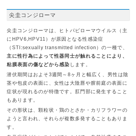
尖圭コンジローマ
尖圭コンジローマは、ヒトパピローマウイルス（主
にHPV6,HPV11）が原因となる性感染症
（STI:sexually transmitted infection）の一種で、
主に性行為によって性器同士が触れることにより、
粘膜表面の傷などから感染
します。
潜伏期間はおよそ3週間～8ヶ月と幅広く、男性は陰
茎や包皮の表面に、女性は大陰唇や膣前庭の表面に
症状が現れるのが特徴です。肛門部に発生すること
もあります。
その形状は、顆粒状・鶏のとさか・カリフラワーの
ようと言われ、それらが複数多発することもありま
す。