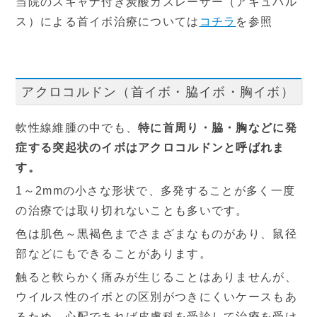
当院のスキャナ付き炭酸ガスレーザー（アキュパル
ス）による首イボ治療については
コチラ
を参照
アクロコルドン（首イボ・脇イボ・胸イボ）
軟性線維腫の中でも、
特に首周り・脇・胸などに発
症する突起状のイボはアクロコルドンと呼ばれま
す。
1～2mmの小さな形状で、多発することが多く一度
の治療では取り切れないことも多いです。
色は肌色～黒褐色までさまざまなものがあり、鼠径
部などにもできることがあります。
触ると軟らかく痛みが生じることはありませんが、
ウイルス性のイボとの区別がつきにくいケースもあ
るため、心配であれば皮膚科を受診して治療を受け