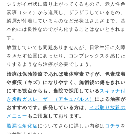
シミがイボ状に盛り上がってくるもので、老人性色
素班（シミ）から進展し、ザラザラしているもの、
鱗屑が付着しているものなど形状はさまざまで、基
本的には良性なのでがん化することはないとされま
す。
放置していても問題ありませんが、日常生活に支障
をきたす位置にあったり、コンプレックスを感じた
りするようなら治療が必要でしょう。
治療は保険診療であれば液体窒素ですが、色素沈着
や瘢痕（キズ）になりやすく、施術後の傷をきれい
にする観点からも、当院で採用している
スキャナ付
き炭酸ガスレーザー（アキュパルス）
による治療が
おすすめです。多発している方は、
イボ取り放題の
メニュー
もご用意しております。
脂漏性角化症
についてさらに詳しい内容は
コチラ
を