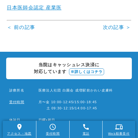
日本医師会認定 産業医
＜ 前の記事
次の記事 ＞
投
稿
ナ
当院はキャッシュレス決済に
ビ
対応しています
※詳しくはコチラ
ゲ
ー
診療所名
医療法人社団 白圓会 成増駅前かわい皮膚科
シ
受付時間
月〜金 10:00-12:45/15:00-18:45
ョ
土 09:30-12:15/14:00-17:45
ン
休診日
日曜•祝日
place
schedule
call
devices
住所
〒175-0094
アクセス・地図
受付時間
電話
Web順番受付
東亰都板橋区成増2-17-13 ヒューリック成増2階