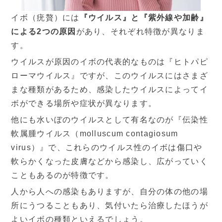
イボ（疣贅）には
『ウイルス』と『紫外線や加齢』
による2つの原因
があり、それぞれ特徴が異なりま
す。
ウイルスが原因のイボの代表的なものは『ヒトパピ
2026
8月
ローマウイルス』ですが、このウイルスにはさまざ
日
月
火
水
木
金
土
まな種類があるため、感染したウイルスによってイ
1
ボができる場所や症状が異なります。
2
3
4
5
6
7
8
他にも水いぼのウイルスとして有名なのが『伝染性
軟属腫ウイルス（molluscum contagiosum
10
11
12
13
14
15
9
virus）』で、これらのウイルス性のイボは傷口や
16
17
18
19
20
21
22
軟らかくなった皮膚などから感染し、広がっていく
こともあるのが特徴です。
23
24
25
26
27
28
29
人から人への感染もありますが、自分の体の他の場
30
31
所にうつることもあり、気付いたら治療したほうが
よいイボの種類といえるでしょう。