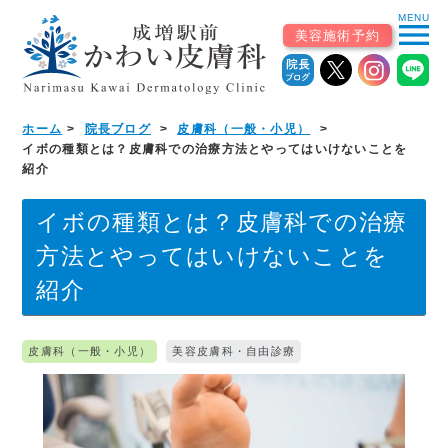
MENU
menu
美容施術予約
ホーム
院長ブログ
皮膚科（一般・小児）
ホーム
イボの種類とは？皮膚科での治療方法とやってはいけないことを
紹介
初めての患者様へ
イボの種類とは？皮膚科での治療
▼
診療案内
方法とやってはいけないことを
紹介
診療科から探す
皮膚科（一般・小児）
美容皮膚科・自由診療
皮膚科（一般・小児）
美容皮膚科・自由診療
皮膚外科・形成外科
アレルギー科