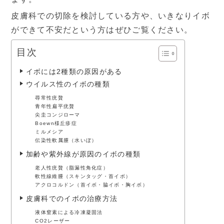
皮膚科での切除を検討している方や、いきなりイボ
設備と検査
よくあるご質問
ができて不安だという方はぜひご覧ください。
目次
当院の取り組み・院内掲示
事項
イボには2種類の原因がある
ウイルス性のイボの種類
▼
受付時間・アクセス
尋常性疣贅
青年性扁平疣贅
尖圭コンジローマ
Boewn様丘疹症
受付時間
アクセス
ミルメシア
伝染性軟属腫（水いぼ）
加齢や紫外線が原因のイボの種類
診療カレンダー
老人性疣贅（脂漏性角化症）
軟性線維腫（スキンタッグ・首イボ）
採用情報
アクロコルドン（首イボ・脇イボ・胸イボ）
皮膚科でのイボの治療方法
液体窒素による冷凍凝固法
CO2レーザー