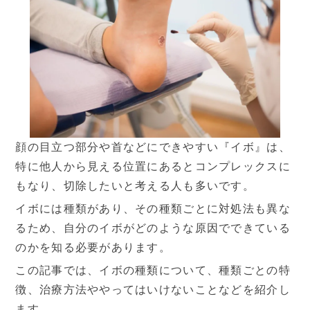
症状から探す
治療方法から探す
▼
料金表
保険診療
自由診療
顔の目立つ部分や首などにできやすい『イボ』は、
特に他人から見える位置にあるとコンプレックスに
▼
医師紹介
もなり、切除したいと考える人も多いです。
イボには種類があり、その種類ごとに対処法も異な
ご挨拶
院長ブログ
るため、自分のイボがどのような原因でできている
のかを知る必要があります。
▼
クリニック紹介
この記事では、イボの種類について、種類ごとの特
徴、治療方法ややってはいけないことなどを紹介し
当院の特徴
院内写真
ます。